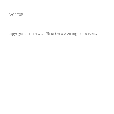
PAGE TOP
Copyright (C) トヨタWG共通EDI推進協会 All Rights Reserved...