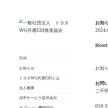
お知
2024.
一般社団法人 ト
Howt
ヨタWG共通EDI推
進協会
TOP
お知
お知らせ
トヨタWG共通EDIとは
お問
法人概要
ご不
ASPサービス提供会社
050-3
オプション機能紹介