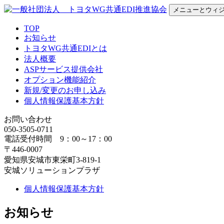
コ
メニューとウィ
ン
TOP
一般社団法人 トヨタWG共通EDI推進協会
テ
お知らせ
ン
トヨタWG共通EDIとは
ツ
法人概要
へ
ASPサービス提供会社
ス
オプション機能紹介
キ
新規/変更のお申し込み
ッ
個人情報保護基本方針
プ
お問い合わせ
050-3505-0711
電話受付時間 9：00～17：00
〒446-0007
愛知県安城市東栄町3-819-1
安城ソリューションプラザ
個人情報保護基本方針
お知らせ