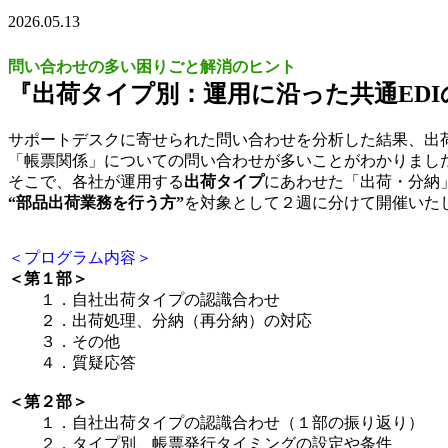
2026.05.13
問い合わせの多い困りごと解消のヒント
『出荷タイプ別：運用に沿った共通EDI
サポートデスクに寄せられた問い合わせを分析した結果、出
「帳票関係」についての問い合わせが多いことがわかりまし
そこで、各社が運用する
出荷タイプ
にあわせた「出荷・分納
“部品出荷業務を行う方”
を対象として２週に分けて開催いた
＜プログラム内容＞
＜第１部＞
１．自社出荷タイプの認識合わせ
２．出荷処理、分納（再分納）の対応
３．その他
４．質疑応答
＜第２部＞
１．自社出荷タイプの認識合わせ（１部の振り返り）
２．タイプ別、帳票発行タイミングの設定や条件