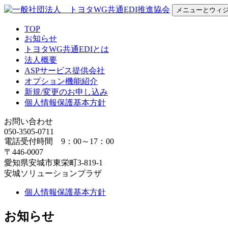
コ
メニューとウィ
ン
TOP
一般社団法人 トヨタWG共通EDI推進協会
テ
お知らせ
ン
トヨタWG共通EDIとは
ツ
法人概要
へ
ASPサービス提供会社
ス
オプション機能紹介
キ
新規/変更のお申し込み
ッ
個人情報保護基本方針
プ
お問い合わせ
050-3505-0711
電話受付時間 9：00～17：00
〒446-0007
愛知県安城市東栄町3-819-1
安城ソリューションプラザ
個人情報保護基本方針
お知らせ