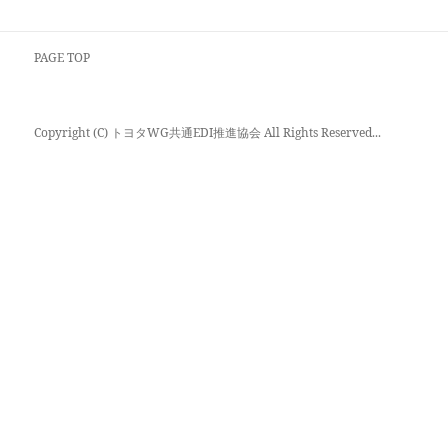
PAGE TOP
Copyright (C) トヨタWG共通EDI推進協会 All Rights Reserved...