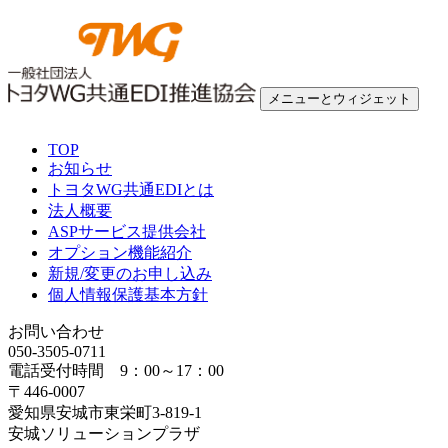
コ
ン
テ
ン
メニューとウィジェット
ツ
へ
一般社団法人 トヨタWG共通EDI推進協会
ス
TOP
キ
お知らせ
ッ
トヨタWG共通EDIとは
プ
法人概要
ASPサービス提供会社
オプション機能紹介
新規/変更のお申し込み
個人情報保護基本方針
お問い合わせ
050-3505-0711
電話受付時間 9：00～17：00
〒446-0007
愛知県安城市東栄町3-819-1
安城ソリューションプラザ