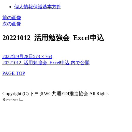
個人情報保護基本方針
前の画像
次の画像
20221012_活用勉強会_Excel申込
投
フ
2022年9月28日
573 × 763
稿
ル
20221012_活用勉強会_Excel申込
内で公開
投
日:
サ
稿
PAGE TOP
イ
ズ
ナ
ビ
Copyright (C) トヨタWG共通EDI推進協会 All Rights
Reserved...
ゲ
ー
シ
ョ