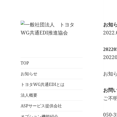
お知
2022.
一般社団法人 ト
20220
ヨタWG共通EDI推
2022
進協会
TOP
お知
お知らせ
トヨタWG共通EDIとは
お問
法人概要
ご不
ASPサービス提供会社
050-3
オプション機能紹介