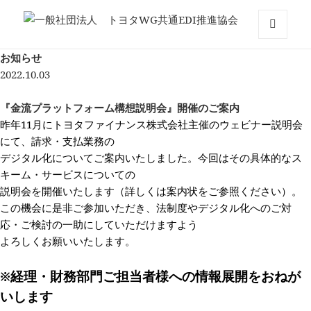
一般社団法人 トヨタWG共通EDI推
メニュ
お知らせ
ーとウ
進協会
ィジェ
2022.10.03
ット
『金流プラットフォーム構想説明会』開催のご案内
昨年11月にトヨタファイナンス株式会社主催のウェビナー説明会
にて、請求・支払業務の
デジタル化についてご案内いたしました。今回はその具体的なス
キーム・サービスについての
説明会を開催いたします（詳しくは案内状をご参照ください）。
この機会に是非ご参加いただき、法制度やデジタル化へのご対
応・ご検討の一助にしていただけますよう
よろしくお願いいたします。
※経理・財務部門ご担当者様への情報展開をおねが
いします